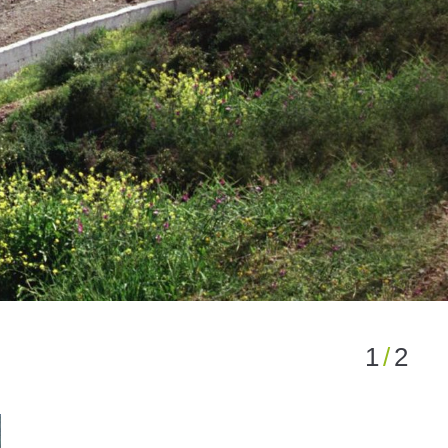
1
/
2