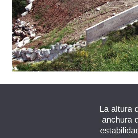
La altura 
anchura d
estabilid