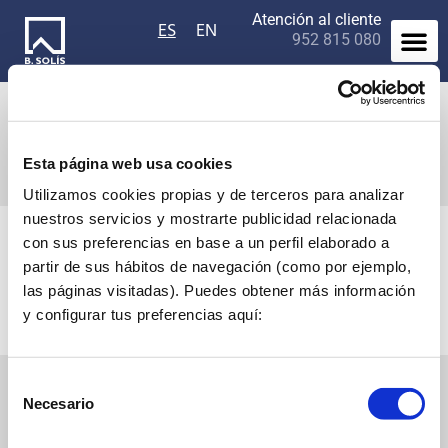
Atención al cliente
ES
EN
952 815 080
NOTICIAS
Esta página web usa cookies
Descubra aquí todas las novedades sobre BSolis.
Utilizamos cookies propias y de terceros para analizar
nuestros servicios y mostrarte publicidad relacionada
Hotel
Innovación
Novedades
Proyectos
con sus preferencias en base a un perfil elaborado a
partir de sus hábitos de navegación (como por ejemplo,
Píldora informativa
Rincón de la Victoria
Sin categorizar
las páginas visitadas). Puedes obtener más información
Villa
y configurar tus preferencias aquí:
Selección
Necesario
de
consentimiento
Contacto
Aviso Legal