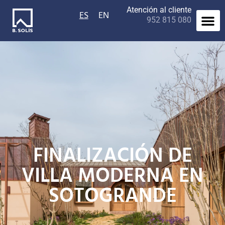
Atención al cliente
ES
EN
952 815 080
FINALIZACIÓN DE
VILLA MODERNA EN
SOTOGRANDE